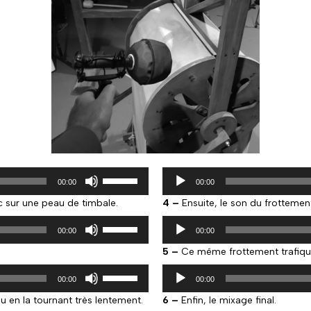
Lecteur
Utilisez
00:00
audio
00:00
les
flèches
sur une peau de timbale.
4 –
Ensuite, le son du frottemen
haut/bas
Lecteur
Utilisez
pour
00:00
audio
00:00
les
augmenter
flèches
ou
5 –
Ce même frottement trafiqu
haut/bas
diminuer
Lecteur
Utilisez
pour
le
00:00
audio
00:00
les
augmenter
volume.
flèches
ou
u en la tournant très lentement.
6 –
Enfin, le mixage final.
haut/bas
diminuer